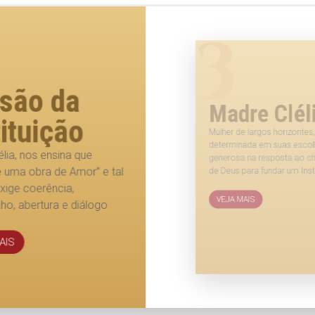
3
dre Clélia
de largos horizontes,
inada em suas escolhas e
sa na resposta ao chamado
 para fundar um Instituto
 MAIS