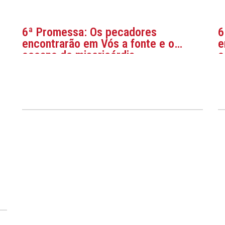
6ª Promessa: Os pecadores
6
encontrarão em Vós a fonte e o
e
oceano de misericórdia
o