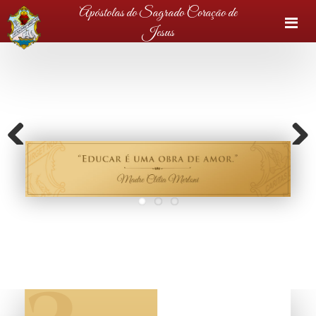
Apóstolas do Sagrado Coração de
M
Jesus
Previous
Next