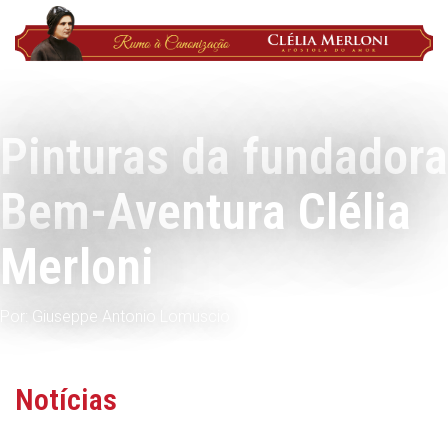
Pinturas da fundadora
Bem-Aventura Clélia
Merloni
Por: Giuseppe Antonio Lomuscio
Notícias