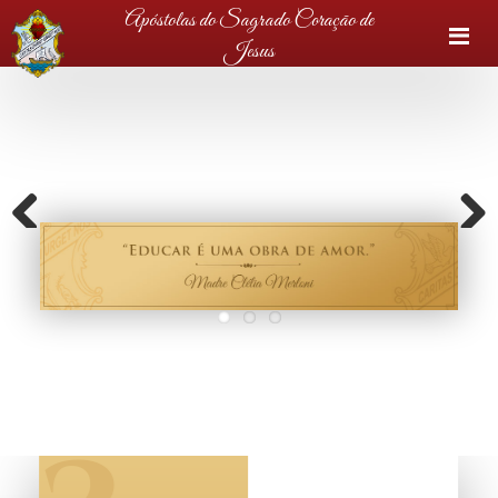
Apóstolas do Sagrado Coração de
M
Jesus
Previous
Next