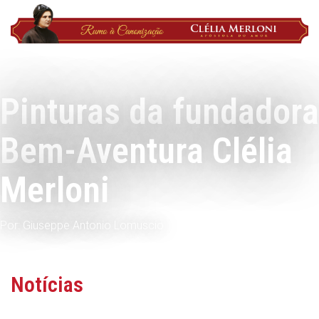
Pinturas da fundadora
Bem-Aventura Clélia
Merloni
Por: Giuseppe Antonio Lomuscio
Notícias