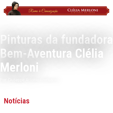
Pinturas da fundadora
Bem-Aventura Clélia
Merloni
Por: Giuseppe Antonio Lomuscio
Notícias