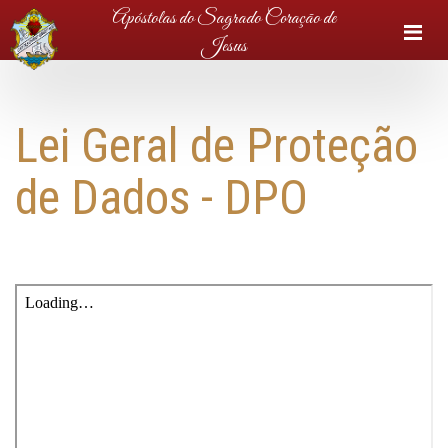
Apóstolas do Sagrado Coração de
M
Jesus
Lei Geral de Proteção
de Dados - DPO