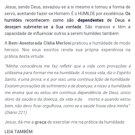
Jesus, sendo Deus, esvaziou-se a si mesmo e tomou a forma de
servo, aceitando fazer-se Homem. É o
HUMILDE
por excelência.
Os
humildes reconhecem como são
dependentes
de Deus e
desejam submeter-se a Sua vontade
. São mansos e têm a
capacidade de influenciar outros a serem humildes também.
A
Bem-Aventurada Clélia Merloni
praticou a humildade de modo
heroico. Nos seus escritos revela sua própria experiência na
prática desta virtude:
“Minha consciência me faz refletir que a vida com provações é
utilíssima para formar-me na humildade. A nossa vida, diz o Espírito
Santo, é uma prova; e é, por isso, uma contínua lição de humildade.
Existem provações de sofrimento e de doenças; e nisso a humildade
me ensina que eu estou em contínua dependência de Deus, único
dono da saúde e da doença, da vida e da morte; e quando estou
bem, não devo ficar orgulhosa, como se a saúde fosse obra minha”
.
(Diário 221).
Jesus, dá-me a
graça
de exercitar-me na prática da humildade.
LEIA TAMBÉM: