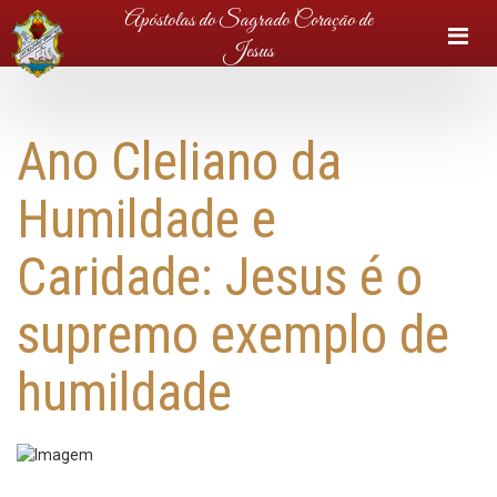
Apóstolas do Sagrado Coração de
M
Jesus
Ano Cleliano da
Humildade e
Caridade: Jesus é o
supremo exemplo de
humildade