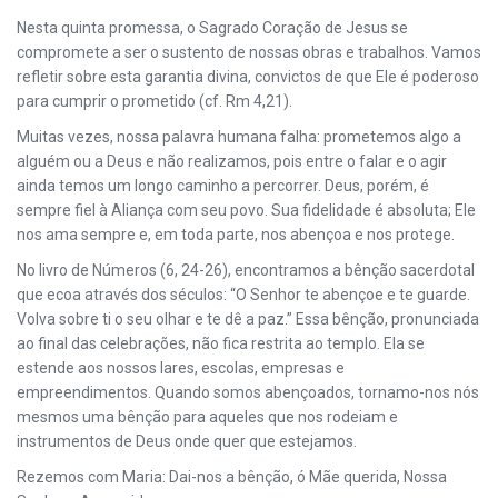
Nesta quinta promessa, o Sagrado Coração de Jesus se
compromete a ser o sustento de nossas obras e trabalhos. Vamos
refletir sobre esta garantia divina, convictos de que Ele é poderoso
para cumprir o prometido (cf. Rm 4,21).
Muitas vezes, nossa palavra humana falha: prometemos algo a
alguém ou a Deus e não realizamos, pois entre o falar e o agir
ainda temos um longo caminho a percorrer. Deus, porém, é
sempre fiel à Aliança com seu povo. Sua fidelidade é absoluta; Ele
nos ama sempre e, em toda parte, nos abençoa e nos protege.
No livro de Números (6, 24-26), encontramos a bênção sacerdotal
que ecoa através dos séculos: “O Senhor te abençoe e te guarde.
Volva sobre ti o seu olhar e te dê a paz.” Essa bênção, pronunciada
ao final das celebrações, não fica restrita ao templo. Ela se
estende aos nossos lares, escolas, empresas e
empreendimentos. Quando somos abençoados, tornamo-nos nós
mesmos uma bênção para aqueles que nos rodeiam e
instrumentos de Deus onde quer que estejamos.
Rezemos com Maria: Dai-nos a bênção, ó Mãe querida, Nossa