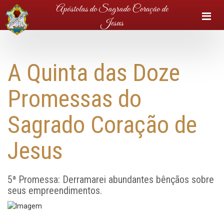
Apóstolas do Sagrado Coração de
M
Jesus
A Quinta das Doze
Promessas do
Sagrado Coração de
Jesus
5ª Promessa: Derramarei abundantes bênçãos sobre
seus empreendimentos.