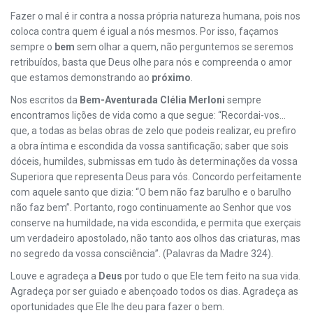
Fazer o mal é ir contra a nossa própria natureza humana, pois nos
coloca contra quem é igual a nós mesmos. Por isso, façamos
sempre o
bem
sem olhar a quem, não perguntemos se seremos
retribuídos, basta que Deus olhe para nós e compreenda o amor
que estamos demonstrando ao
próximo
.
Nos escritos da
Bem-Aventurada Clélia Merloni
sempre
encontramos lições de vida como a que segue: “Recordai-vos...
que, a todas as belas obras de zelo que podeis realizar, eu prefiro
a obra íntima e escondida da vossa santificação; saber que sois
dóceis, humildes, submissas em tudo às determinações da vossa
Superiora que representa Deus para vós. Concordo perfeitamente
com aquele santo que dizia: “O bem não faz barulho e o barulho
não faz bem”. Portanto, rogo continuamente ao Senhor que vos
conserve na humildade, na vida escondida, e permita que exerçais
um verdadeiro apostolado, não tanto aos olhos das criaturas, mas
no segredo da vossa consciência”. (Palavras da Madre 324).
Louve e agradeça a
Deus
por tudo o que Ele tem feito na sua vida.
Agradeça por ser guiado e abençoado todos os dias. Agradeça as
oportunidades que Ele lhe deu para fazer o bem.