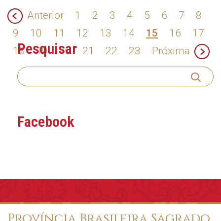
Anterior
1
2
3
4
5
6
7
8
9
10
11
12
13
14
15
16
17
Pesquisar
18
19
20
21
22
23
Próxima
Facebook
Província Brasileira Sagrado