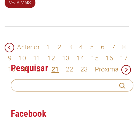
VEJA MAIS
Anterior
1
2
3
4
5
6
7
8
9
10
11
12
13
14
15
16
17
Pesquisar
18
19
20
21
22
23
Próxima
Facebook